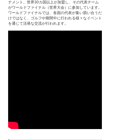
ナメント。世界30カ国以上が加盟し、その代表チーム
がワールドファイナル（世界大会）に参加しています。
ワールドファイナルでは、各国の代表が集い競い合うだ
けではなく、ゴルフや期間中に行われる様々なイベント
を通じて活発な交流が行われます。