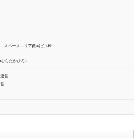
-1 スペースエリア飯嶋ビル6F
むらたかひろ）
託運営
運営
売